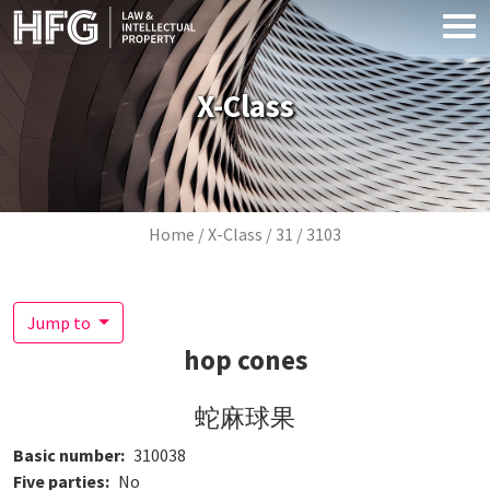
Skip to main content
X-Class
Breadcrumb
Home
X-Class
31
3103
Jump to
hop cones
蛇麻球果
Basic number
310038
Five parties
No