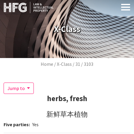
Skip to main content
X-Class
Breadcrumb
Home
X-Class
31
3103
Jump to
herbs, fresh
新鲜草本植物
Five parties
Yes