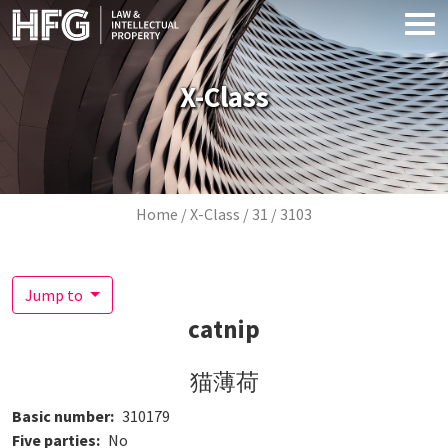
Skip to main content
X-Class
Breadcrumb
Home
X-Class
31
3103
Jump to
catnip
猫薄荷
Basic number
310179
Five parties
No