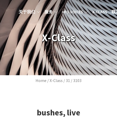
MAIN NAVIGATION ZH
关于我们
服务
HFG VOICES
X-CLASS
联
X-Class
Breadcrumb
Home
X-Class
31
3103
bushes, live