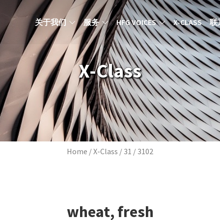
MAIN NAVIGATION ZH
关于我们
服务
HFG VOICES
X-CLASS
联
X-Class
Breadcrumb
Home
X-Class
31
3102
wheat, fresh