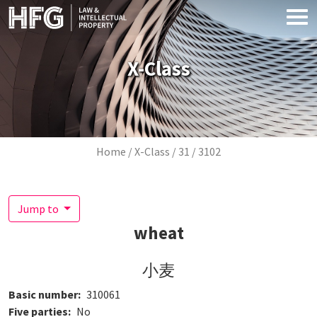
Skip to main content
X-Class
Breadcrumb
Home
X-Class
31
3102
Jump to
wheat
小麦
Basic number
310061
Five parties
No