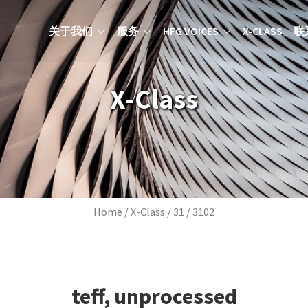
MAIN NAVIGATION ZH
关于我们
服务
HFG VOICES
X-CLASS
联
X-Class
Breadcrumb
Home
X-Class
31
3102
teff, unprocessed