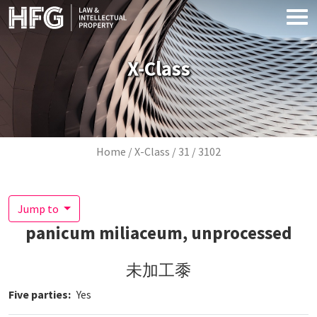
Skip to main content
X-Class
Breadcrumb
Home
X-Class
31
3102
Jump to
panicum miliaceum, unprocessed
未加工黍
Five parties
Yes