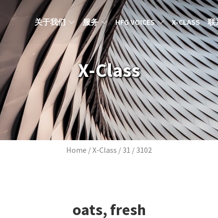
MAIN NAVIGATION ZH
关于我们
服务
HFG VOICES
X-CLASS
联
X-Class
Breadcrumb
Home
X-Class
31
3102
oats, fresh