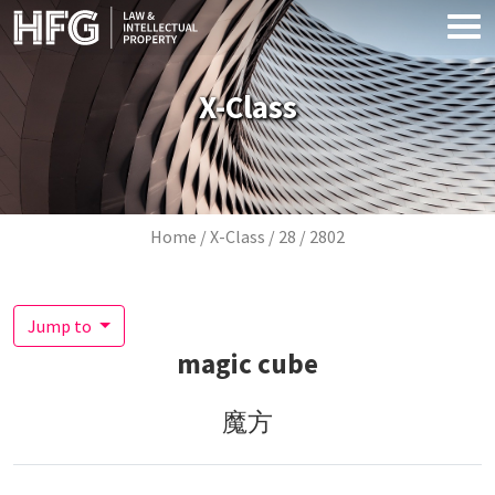
Skip to main content
X-Class
Breadcrumb
Home
X-Class
28
2802
Jump to
magic cube
魔方