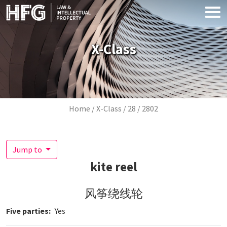
Skip to main content
X-Class
Breadcrumb
Home
X-Class
28
2802
Jump to
kite reel
风筝绕线轮
Five parties
Yes