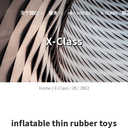
MAIN NAVIGATION ZH
关于我们
服务
HFG VOICES
X-CLASS
联
X-Class
Breadcrumb
Home
X-Class
28
2802
inflatable thin rubber toys