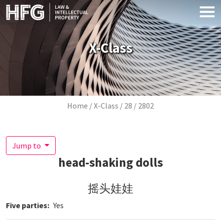
Skip to main content
X-Class
Breadcrumb
Home
X-Class
28
2802
Jump to
head-shaking dolls
摇头娃娃
Five parties
Yes