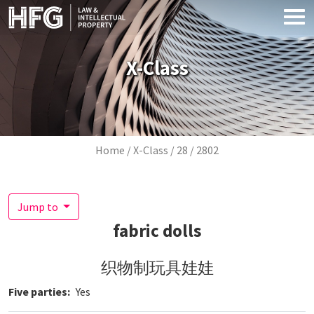
Skip to main content
X-Class
Breadcrumb
Home
X-Class
28
2802
Jump to
fabric dolls
织物制玩具娃娃
Five parties
Yes