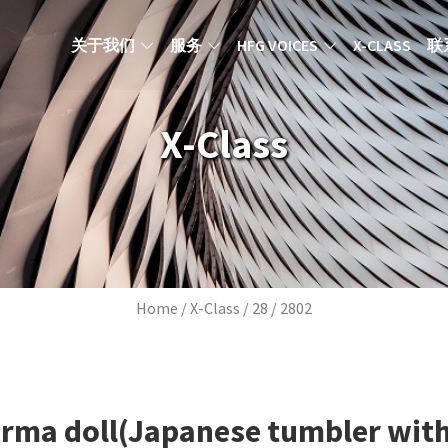
MAIN NAVIGATION ZH
关于我们
服务
HFG VOICES
X-CLASS
联
X-Class
Breadcrumb
Home
X-Class
28
2802
rma doll(Japanese tumbler with