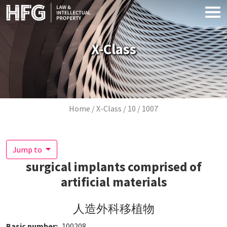
Skip to main content
X-Class
Breadcrumb
Home
X-Class
10
1007
Jump to
surgical implants comprised of
artificial materials
人造外科移植物
Basic number
100208