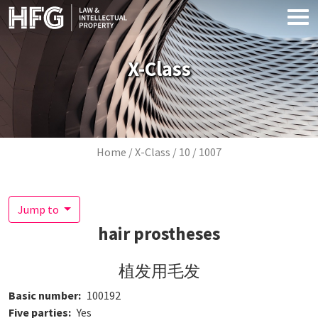
Skip to main content
X-Class
Breadcrumb
Home
X-Class
10
1007
Jump to
hair prostheses
植发用毛发
Basic number
100192
Five parties
Yes