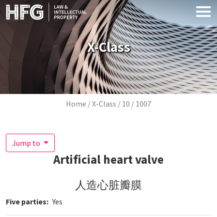
Skip to main content
X-Class
Breadcrumb
Home
X-Class
10
1007
Jump to
Artificial heart valve
人造心脏瓣膜
Five parties
Yes