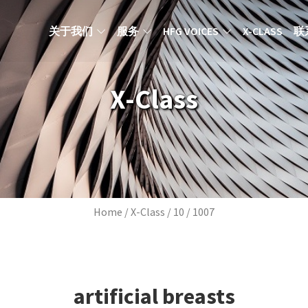
MAIN NAVIGATION ZH
关于我们
服务
HFG VOICES
X-CLASS
联
X-Class
Breadcrumb
Home
X-Class
10
1007
artificial breasts