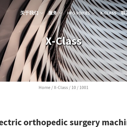
MAIN NAVIGATION ZH
关于我们
服务
HFG VOICES
X-CLASS
联
X-Class
Breadcrumb
Home
X-Class
10
1001
ectric orthopedic surgery mach