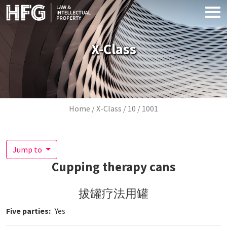
Skip to main content
X-Class
Breadcrumb
Home
X-Class
10
1001
Jump to
Cupping therapy cans
拔罐疗法用罐
Five parties
Yes