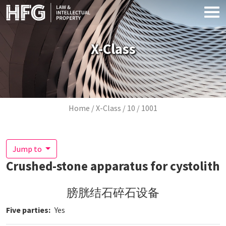
Skip to main content
X-Class
Breadcrumb
Home
X-Class
10
1001
Jump to
Crushed-stone apparatus for cystolith
膀胱结石碎石设备
Five parties
Yes