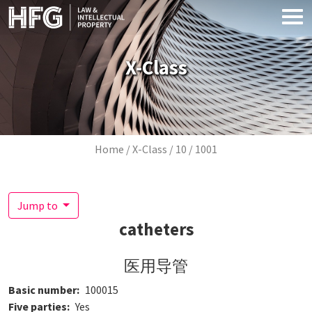
Skip to main content
X-Class
Breadcrumb
Home
X-Class
10
1001
Jump to
catheters
医用导管
Basic number
100015
Five parties
Yes