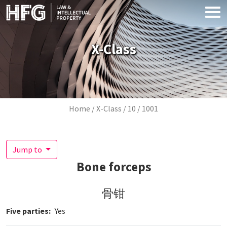
Skip to main content
X-Class
Breadcrumb
Home
X-Class
10
1001
Jump to
Bone forceps
骨钳
Five parties
Yes