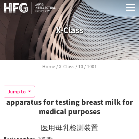
Skip to main content
X-Class
Breadcrumb
Home
X-Class
10
1001
Jump to
apparatus for testing breast milk for
medical purposes
医用母乳检测装置
Basic number
100295