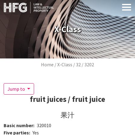
Skip to main content
X-Class
Breadcrumb
Home
X-Class
32
3202
Jump to
fruit juices / fruit juice
果汁
Basic number
320010
Five parties
Yes