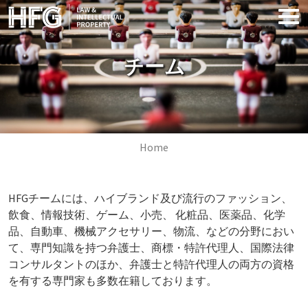
Skip to main content
チーム
Image
Breadcrumb
Home
HFGチームには、ハイブランド及び流行のファッション、
飲食、情報技術、ゲーム、小売、 化粧品、医薬品、化学
品、自動車、機械アクセサリー、物流、などの分野におい
て、専門知識を持つ弁護士、商標・特許代理人、国際法律
コンサルタントのほか、弁護士と特許代理人の両方の資格
を有する専門家も多数在籍しております。