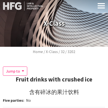
Skip to main content
X-Class
Breadcrumb
Home
X-Class
32
3202
Jump to
Fruit drinks with crushed ice
含有碎冰的果汁饮料
Five parties
No