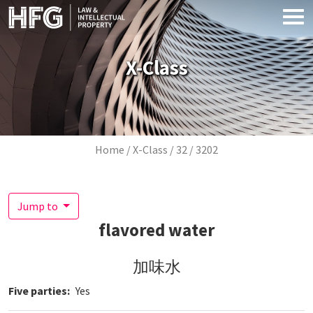
Skip to main content
X-Class
Breadcrumb
Home
X-Class
32
3202
Jump to
flavored water
加味水
Five parties
Yes