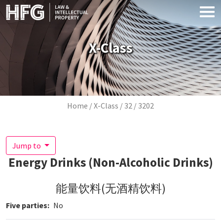
Skip to main content
X-Class
Breadcrumb
Home
X-Class
32
3202
Jump to
Energy Drinks (Non-Alcoholic Drinks)
能量饮料(无酒精饮料)
Five parties
No