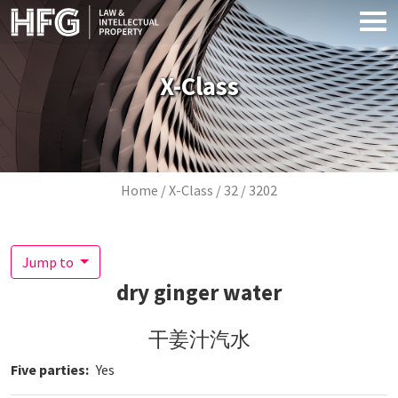
Skip to main content
X-Class
Breadcrumb
Home
X-Class
32
3202
Jump to
dry ginger water
干姜汁汽水
Five parties
Yes