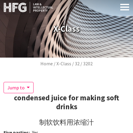
Skip to main content
X-Class
Breadcrumb
Home
X-Class
32
3202
Jump to
condensed juice for making soft
drinks
制软饮料用浓缩汁
Five parties
Yes