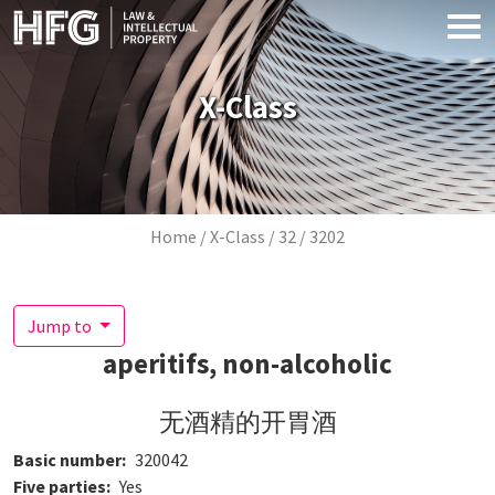
Skip to main content
X-Class
Breadcrumb
Home
X-Class
32
3202
Jump to
aperitifs, non-alcoholic
无酒精的开胃酒
Basic number
320042
Five parties
Yes