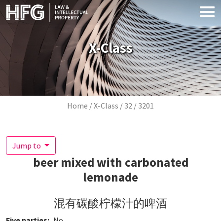
Skip to main content
X-Class
Breadcrumb
Home
X-Class
32
3201
Jump to
beer mixed with carbonated
lemonade
混有碳酸柠檬汁的啤酒
Five parties
No