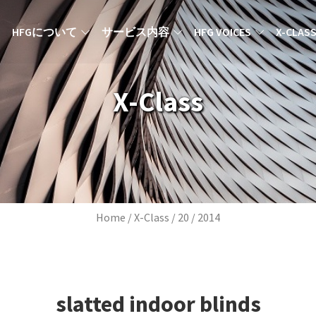
MAIN NAVIGATION JA
HFGについて
サービス内容
HFG VOICES
X-CLAS
X-Class
Breadcrumb
Home
X-Class
20
2014
slatted indoor blinds