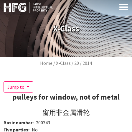
Skip to main content
X-Class
Breadcrumb
Home
X-Class
20
2014
Jump to
pulleys for window, not of metal
窗用非金属滑轮
Basic number
200343
Five parties
No