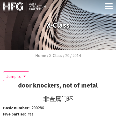
Skip to main content
X-Class
Breadcrumb
Home
X-Class
20
2014
Jump to
door knockers, not of metal
非金属门环
Basic number
200286
Five parties
Yes