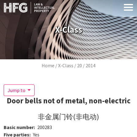
Skip to main content
X-Class
Breadcrumb
Home
X-Class
20
2014
Jump to
Door bells not of metal, non-electric
非金属门铃(非电动)
Basic number
200283
Five parties
Yes