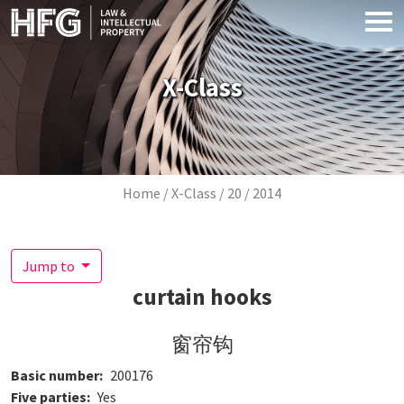
Skip to main content
X-Class
Breadcrumb
Home
X-Class
20
2014
Jump to
curtain hooks
窗帘钩
Basic number
200176
Five parties
Yes