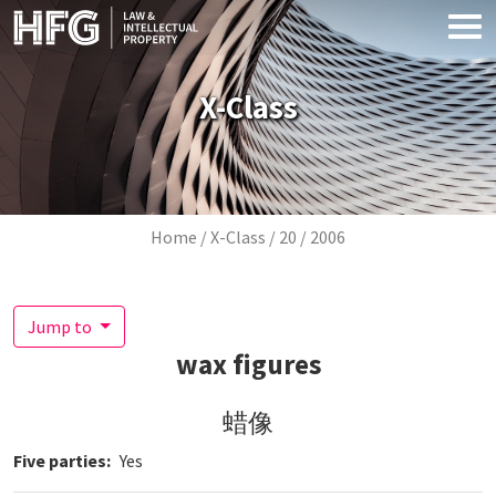
Skip to main content
X-Class
Breadcrumb
Home
X-Class
20
2006
Jump to
wax figures
蜡像
Five parties
Yes