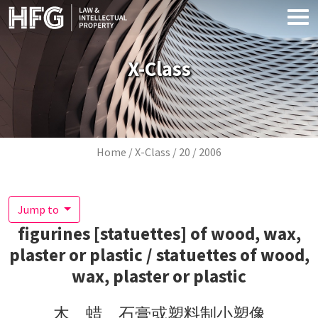
Skip to main content
X-Class
Breadcrumb
Home
X-Class
20
2006
Jump to
figurines [statuettes] of wood, wax,
plaster or plastic / statuettes of wood,
wax, plaster or plastic
木、蜡、石膏或塑料制小塑像