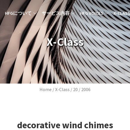
MAIN NAVIGATION JA
HFGについて
サービス内容
HFG VOICES
X-CLAS
X-Class
Breadcrumb
Home
X-Class
20
2006
decorative wind chimes