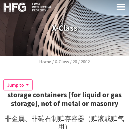
Skip to main content
X-Class
Breadcrumb
Home
X-Class
20
2002
Jump to
storage containers [for liquid or gas
storage], not of metal or masonry
非金属、非砖石制贮存容器（贮液或贮气
用）