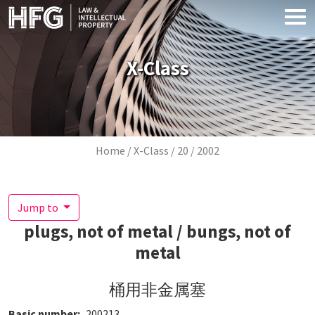
Skip to main content
X-Class
Breadcrumb
Home
X-Class
20
2002
Jump to
plugs, not of metal / bungs, not of
metal
桶用非金属塞
Basic number
200213