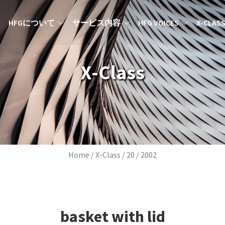
MAIN NAVIGATION JA
HFGについて
サービス内容
HFG VOICES
X-CLAS
X-Class
Breadcrumb
Home
X-Class
20
2002
basket with lid